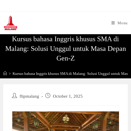
Skip
to
content
Menu
Kursus bahasa Inggris khusus SMA di
Malang: Solusi Unggul untuk Masa Depan
Gen-Z
>
Kursus bahasa Inggris khusus SMA di Malang: Solusi Unggul untuk Masa
Post
Post
flipmalang
October 1, 2025
author:
published: