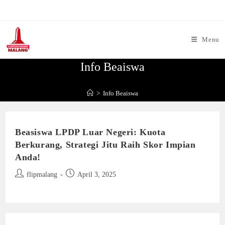
Skip
to
content
Menu
Info Beaiswa
>
Info Beaiswa
Beasiswa LPDP Luar Negeri: Kuota
Berkurang, Strategi Jitu Raih Skor Impian
Anda!
Post
Post
flipmalang
April 3, 2025
author:
published: