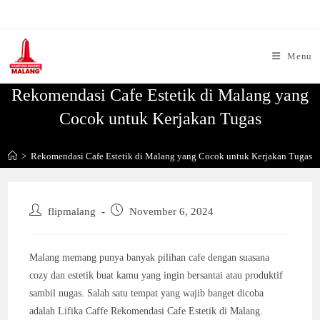
Skip
to
content
Menu
Rekomendasi Cafe Estetik di Malang yang
Cocok untuk Kerjakan Tugas
>
Rekomendasi Cafe Estetik di Malang yang Cocok untuk Kerjakan Tugas
Post
Post
flipmalang
November 6, 2024
author:
published:
Malang memang punya banyak pilihan cafe dengan suasana
cozy dan estetik buat kamu yang ingin bersantai atau produktif
sambil nugas. Salah satu tempat yang wajib banget dicoba
adalah Lifika Caffe Rekomendasi Cafe Estetik di Malang.